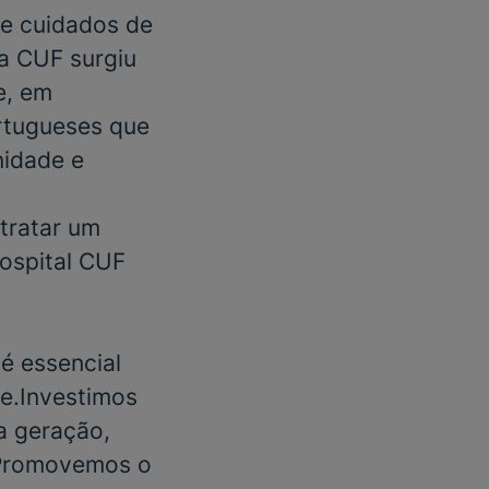
e cuidados de
 a CUF surgiu
e, em
rtugueses que
nidade e
tratar um
ospital CUF
é essencial
e.Investimos
a geração,
 Promovemos o