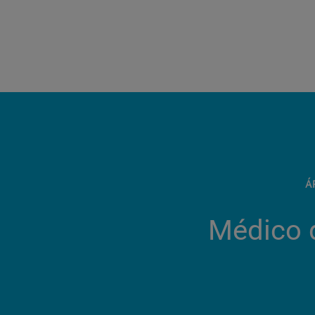
Á
Médico d