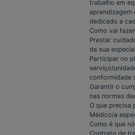
trabalho em equ
aprendizagem é
dedicado a cad
Como vai fazer
Prestar cuidad
da sua especia
Participar no 
serviço/unidad
conformidade co
Garantir o cum
nas normas deo
O que precisa 
Médico/a espec
Como é que nó
Contrato de tr