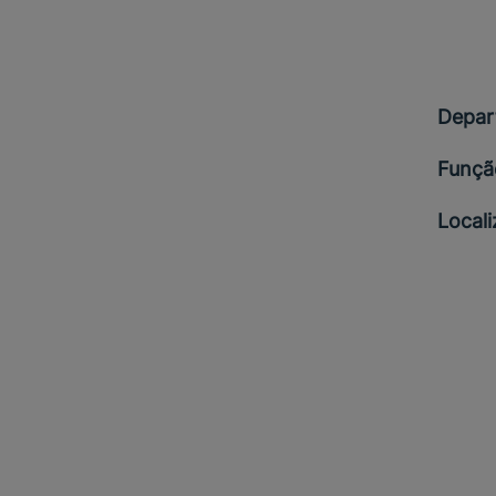
Depar
Funçã
Local