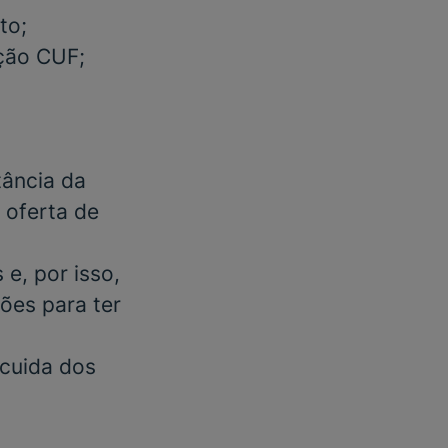
to;
ação CUF;
tância da
m oferta de
e, por isso,
ões para ter
 cuida dos