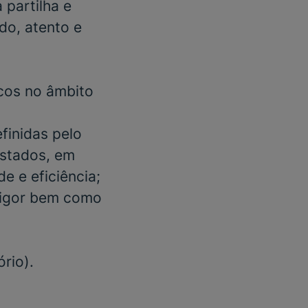
 partilha e
do, atento e
cos no âmbito
finidas pelo
estados, em
e e eficiência;
vigor bem como
ório).