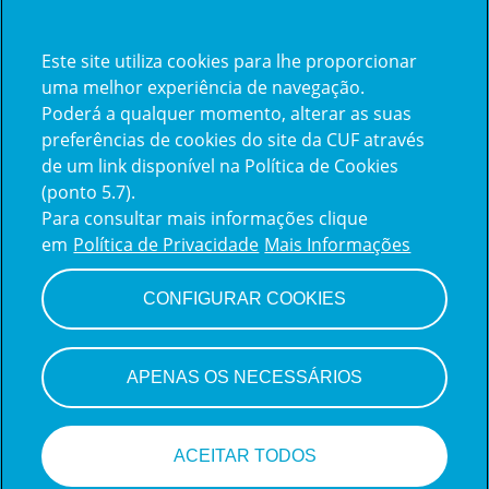
Este site utiliza cookies para lhe proporcionar
Já trabalha na CUF?
uma melhor experiência de navegação.
Poderá a qualquer momento, alterar as suas
Vamos encontrar juntos o seu
preferências de cookies do site da CUF através
de um link disponível na Política de Cookies
próximo colega de equipe.
(ponto 5.7).
Para consultar mais informações clique
em
Política de Privacidade
Mais Informações
Iniciar sessão
CONFIGURAR COOKIES
APENAS OS NECESSÁRIOS
ACEITAR TODOS