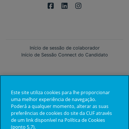
Início de sessão de colaborador
Início de Sessão Connect do Candidato
Este site utiliza cookies para lhe proporcionar
Já trabalha na CUF?
uma melhor experiência de navegação.
Poderá a qualquer momento, alterar as suas
Vamos encontrar juntos o seu
preferências de cookies do site da CUF através
de um link disponível na Política de Cookies
próximo colega de equipe.
(ponto 5.7).