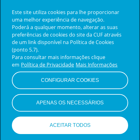
Este site utiliza cookies para lhe proporcionar
Já trabalha na CUF?
uma melhor experiência de navegação.
Poderá a qualquer momento, alterar as suas
Vamos encontrar juntos o seu
preferências de cookies do site da CUF através
de um link disponível na Política de Cookies
próximo colega de equipe.
(ponto 5.7).
Para consultar mais informações clique
em
Política de Privacidade
Mais Informações
Iniciar sessão
CONFIGURAR COOKIES
APENAS OS NECESSÁRIOS
ACEITAR TODOS
Candidate-se a esta vaga!
Sistema de monitoramento de candidatos
da Teamtailor