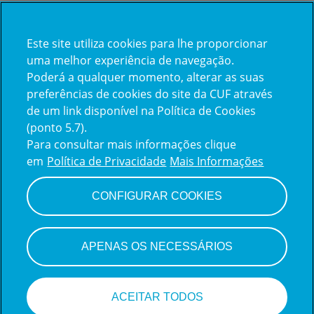
Este site utiliza cookies para lhe proporcionar
Já trabalha na CUF?
uma melhor experiência de navegação.
Poderá a qualquer momento, alterar as suas
Vamos encontrar juntos o seu
preferências de cookies do site da CUF através
de um link disponível na Política de Cookies
próximo colega de equipe.
(ponto 5.7).
Para consultar mais informações clique
em
Política de Privacidade
Mais Informações
Iniciar sessão
CONFIGURAR COOKIES
APENAS OS NECESSÁRIOS
ACEITAR TODOS
Candidate-se a esta vaga!