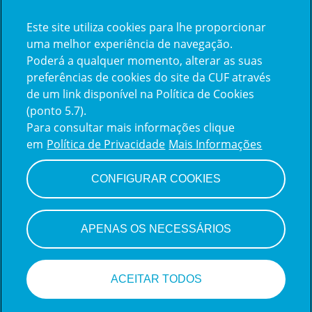
Este site utiliza cookies para lhe proporcionar
Já trabalha na CUF?
uma melhor experiência de navegação.
Poderá a qualquer momento, alterar as suas
Vamos encontrar juntos o seu
preferências de cookies do site da CUF através
de um link disponível na Política de Cookies
próximo colega de equipe.
(ponto 5.7).
Para consultar mais informações clique
em
Política de Privacidade
Mais Informações
Iniciar sessão
CONFIGURAR COOKIES
APENAS OS NECESSÁRIOS
ACEITAR TODOS
Candidate-se a esta vaga!
Sistema de monitoramento de candidatos
da Teamtailor