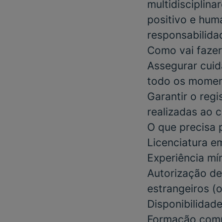
multidisciplin
positivo e huma
responsabilidad
Como vai fazer
Assegurar cuid
todo os moment
Garantir o reg
realizadas ao c
O que precisa 
Licenciatura
e
Experiência m
Autorização de
estrangeiros
(o
Disponibilidad
Formação com