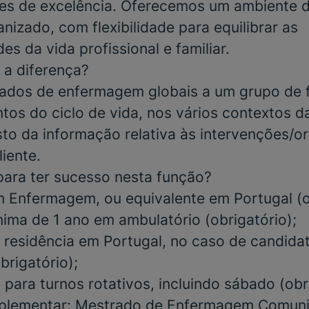
ares de excelência. Oferecemos um ambiente d
nizado, com flexibilidade para equilibrar as
es da vida profissional e familiar.
 a diferença?
ados de enfermagem globais a um grupo de f
os do ciclo de vida, nos vários contextos 
isto da informação relativa às intervenções/o
liente.
para ter sucesso nesta função?
m
Enfermagem,
ou equivalente em Portugal
(
ínima de
1
ano em ambulatório
(obrigatório)
;
 residência em Portugal, no caso de candida
brigatório)
;
e para
turnos rotativos, incluindo sábado
(obr
plementar:
Mestrado de Enfermagem Comunit