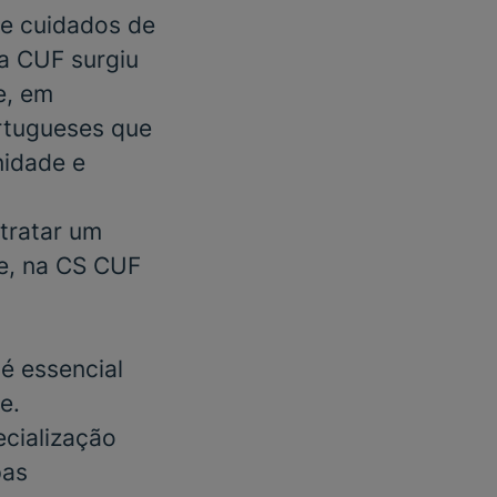
e cuidados de
 a CUF surgiu
e, em
rtugueses que
nidade e
tratar um
e
, na
CS CUF
é essencial
e.
cialização
pas