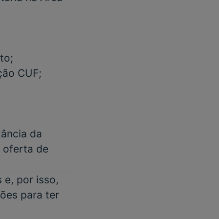
to;
ação CUF;
tância da
m oferta de
e, por isso,
ões para ter