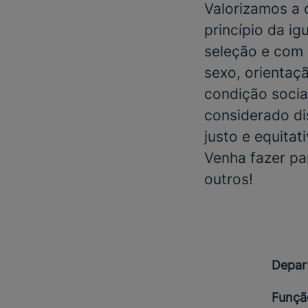
Valorizamos a
princípio da i
seleção e com 
sexo, orientaçã
condição social
considerado di
justo e equitat
Venha fazer pa
outros!
Depar
Funçã