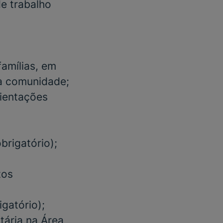
e trabalho
amílias, em
da comunidade;
rientações
obrigatório)
;
tos
igatório);
ária na Área