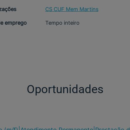
izações
CS CUF Mem Martins
de emprego
Tempo inteiro
Oportunidades
o (m/f)​|Atendimento Permanente|Prestação d