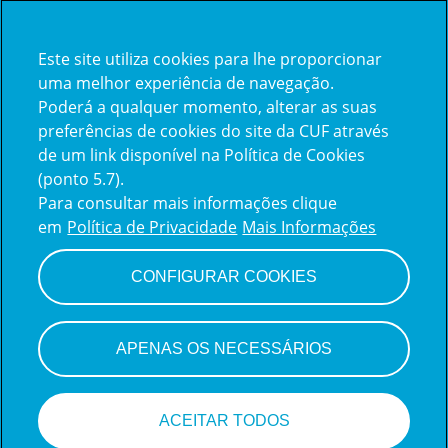
Este site utiliza cookies para lhe proporcionar
Já trabalha na CUF?
uma melhor experiência de navegação.
Poderá a qualquer momento, alterar as suas
Vamos encontrar juntos o seu
preferências de cookies do site da CUF através
de um link disponível na Política de Cookies
próximo colega de equipe.
(ponto 5.7).
Para consultar mais informações clique
em
Política de Privacidade
Mais Informações
Iniciar sessão
CONFIGURAR COOKIES
APENAS OS NECESSÁRIOS
ACEITAR TODOS
Candidate-se a esta vaga!