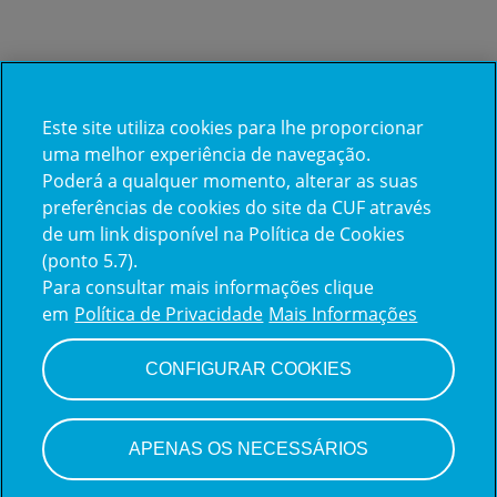
Este site utiliza cookies para lhe proporcionar
Já trabalha na CUF?
uma melhor experiência de navegação.
Poderá a qualquer momento, alterar as suas
Vamos encontrar juntos o seu
preferências de cookies do site da CUF através
de um link disponível na Política de Cookies
próximo colega de equipe.
(ponto 5.7).
Para consultar mais informações clique
em
Política de Privacidade
Mais Informações
Iniciar sessão
CONFIGURAR COOKIES
APENAS OS NECESSÁRIOS