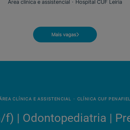
Área clínica e assistencial
·
Hospital CUF Leiria
Mais vagas
ÁREA CLÍNICA E ASSISTENCIAL
·
CLÍNICA CUF PENAFIE
f) | Odontopediatria | P