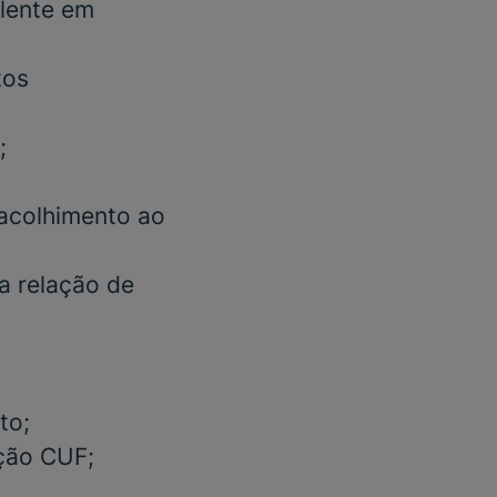
lente em
tos
;
acolhimento ao
a relação de
to;
ação CUF;