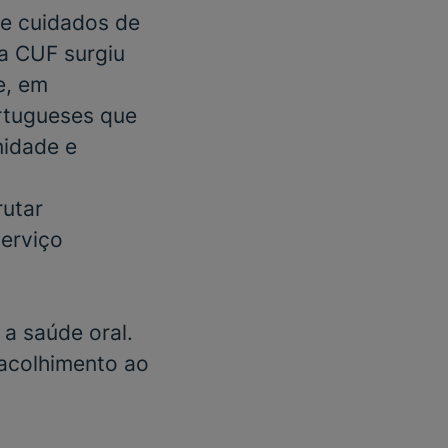
e cuidados de
 a CUF surgiu
e, em
rtugueses que
nidade e
rutar
serviço
a saúde oral.
acolhimento ao