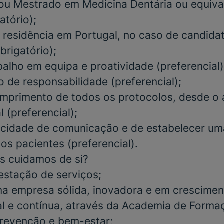
/ou Mestrado
em
Medicina Dentária
ou equiva
atório
);
 residência em Portugal, no caso de candida
brigatório)
;
balho em equipa e proatividade
(preferencial)
o de responsabilidade
(preferencial)
;
mprimento de todos os protocolos, desde o 
al
(preferencial)
;
cidade de comunicação e de estabelecer um
 os pacientes
(preferencial)
.
s cuidamos de si?
estação de serviços;
a empresa sólida, inovadora e em crescimen
al e contínua, através da Academia de Form
 prevenção e bem-estar;