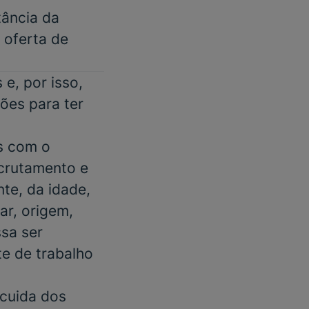
tância da
m oferta de
e, por isso,
ões para ter
s com o
ecrutamento e
te, da idade,
ar, origem,
ssa ser
e de trabalho
 cuida dos