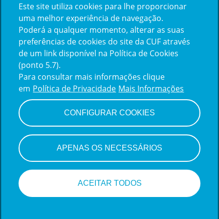
Este site utiliza cookies para lhe proporcionar
Já trabalha na CUF?
uma melhor experiência de navegação.
Poderá a qualquer momento, alterar as suas
Vamos encontrar juntos o seu
preferências de cookies do site da CUF através
de um link disponível na Política de Cookies
próximo colega de equipe.
(ponto 5.7).
Para consultar mais informações clique
em
Política de Privacidade
Mais Informações
Iniciar sessão
CONFIGURAR COOKIES
APENAS OS NECESSÁRIOS
ACEITAR TODOS
Sistema de monitoramento de candidatos
da Teamtailor