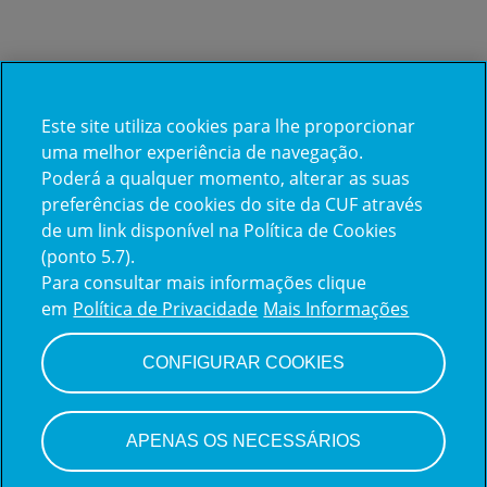
Este site utiliza cookies para lhe proporcionar
Já trabalha na CUF?
uma melhor experiência de navegação.
Poderá a qualquer momento, alterar as suas
Vamos encontrar juntos o seu
preferências de cookies do site da CUF através
de um link disponível na Política de Cookies
próximo colega de equipe.
(ponto 5.7).
Para consultar mais informações clique
em
Política de Privacidade
Mais Informações
Iniciar sessão
CONFIGURAR COOKIES
APENAS OS NECESSÁRIOS