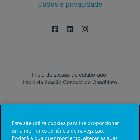
Dados e privacidade
Início de sessão de colaborador
Início de Sessão Connect do Candidato
Este site utiliza cookies para lhe proporcionar
Já trabalha na CUF?
uma melhor experiência de navegação.
Poderá a qualquer momento, alterar as suas