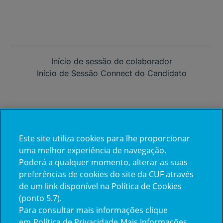
Início de sessão de colaborador
Início de Sessão Connect do Candidato
Este site utiliza cookies para lhe proporcionar
Já trabalha na CUF?
uma melhor experiência de navegação.
Poderá a qualquer momento, alterar as suas
Vamos encontrar juntos o seu
preferências de cookies do site da CUF através
de um link disponível na Política de Cookies
próximo colega de equipe.
(ponto 5.7).
Para consultar mais informações clique
em
Política de Privacidade
Mais Informações