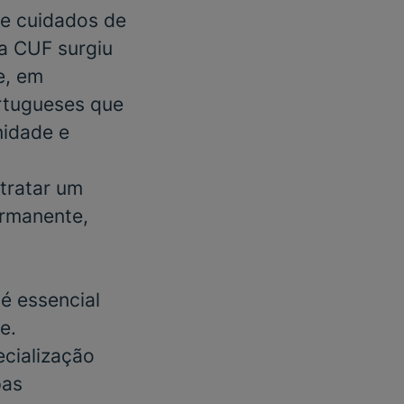
e cuidados de
 a CUF surgiu
e, em
rtugueses que
nidade e
tratar um
ermanente
,
é essencial
e.
cialização
pas