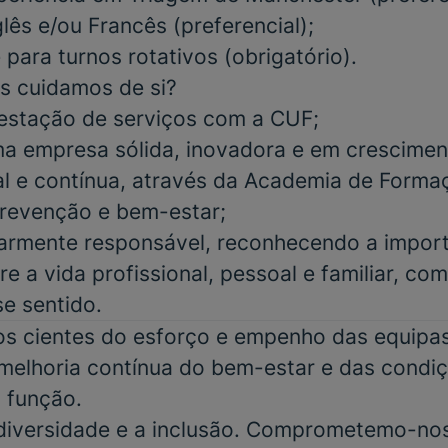
glês e/ou Francês
(preferencial);
e para turnos rotativos
(obrigatório).
s cuidamos de si?
estação de serviços com a CUF;
a empresa sólida, inovadora e em crescimen
al e contínua, através da Academia de Form
 prevenção e bem-estar;
iarmente responsável, reconhecendo a impor
re a vida profissional, pessoal e familiar, co
se sentido.
 cientes do esforço e empenho das equipas 
elhoria contínua do bem-estar e das condiç
 função.
 diversidade e a inclusão. Comprometemo-no