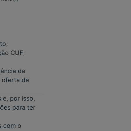
to;
ação CUF;
tância da
m oferta de
e, por isso,
ões para ter
s com o