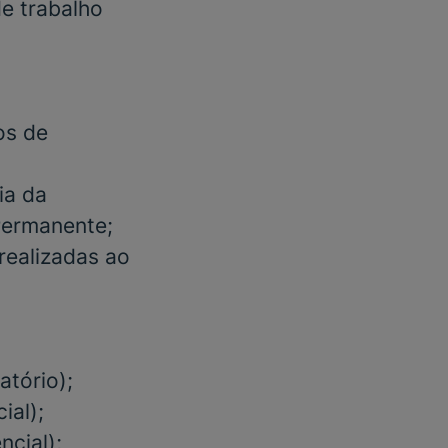
e trabalho
os de
ia da
Permanente;
realizadas ao
atório)
;
ial)
;
ncial);