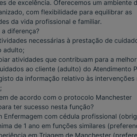
ares de excelência. Oferecemos um ambiente d
nizado, com flexibilidade para equilibrar as
es da vida profissional e familiar.
 a diferença?
tividades necessárias à prestação de cuidad
 adulto;
poiar atividades que contribuam para a melhor
uidados ao cliente (adulto) do Atendimento 
gisto da informação relativo às intervenções 
;
agem de acordo com o protocolo Manchester
para ter sucesso nesta função?
m Enfermagem com cédula profissional
(obrig
nima de 1 ano em funções similares
(preferenc
periência em Triagem de Manchester
(prefere