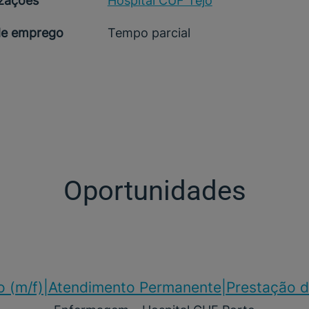
izações
Hospital CUF Tejo
de emprego
Tempo parcial
Oportunidades
o (m/f)​|Atendimento Permanente|Prestação d