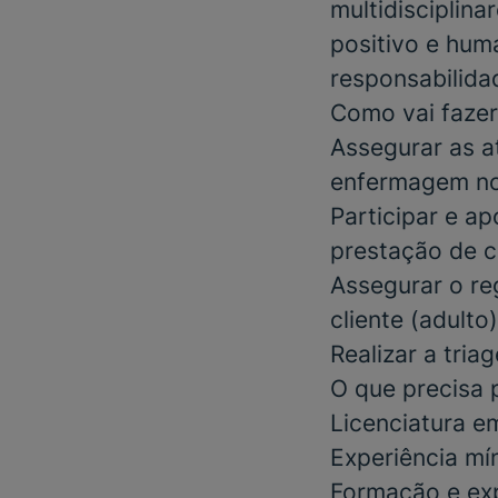
multidisciplin
positivo e huma
responsabilidad
Como vai fazer
Assegurar as a
enfermagem no
Participar e a
prestação de c
Assegurar o re
cliente (adulto)
Realizar a tri
O que precisa 
Licenciatura e
Experiência mí
Formação e ex