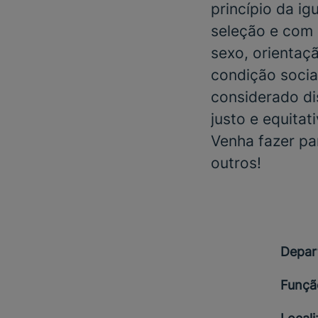
princípio da i
seleção e com 
sexo, orientaçã
condição social
considerado di
justo e equitat
Venha fazer pa
outros!
Depar
Funçã