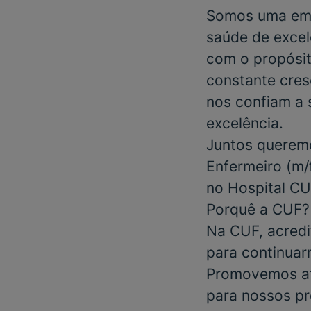
Somos uma emp
saúde de excel
com o propósit
constante cres
nos confiam a 
excelência.
Juntos queremo
Enfermeiro
(m/f
no
Hospital CU
Porquê a CUF?
Na CUF, acredi
para continuar
Promovemos at
para nossos pr