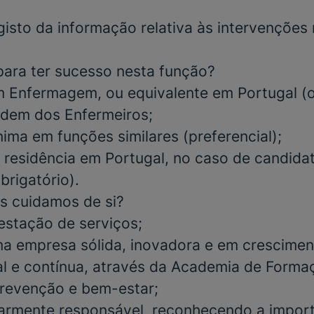
gisto da informação relativa às intervenções 
para ter sucesso nesta função?
m
Enfermagem,
ou equivalente em Portugal
(
rdem dos Enfermeiros;
nima em funções similares
(preferencial)
;
 residência em Portugal, no caso de candida
brigatório)
.
s cuidamos de si?
estação de serviços;
a empresa sólida, inovadora e em crescimen
al e contínua, através da Academia de Form
 prevenção e bem-estar;
iarmente responsável, reconhecendo a impor