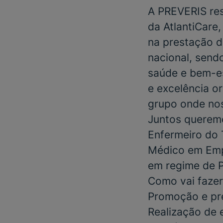
A
PREVERIS
res
da
AtlantiCare
na prestação d
nacional, send
saúde e bem-es
e excelência o
grupo onde nos
Juntos queremo
Enfermeiro do 
Médico em Emp
em regime de
Como vai fazer
Promoção e pr
Realização de 