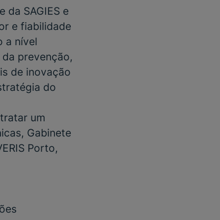
se da
SAGIES
e
 e fiabilidade
 a nível
s da prevenção,
is de inovação
stratégia do
tratar um
nicas, Gabinete
ERIS Porto,
ções