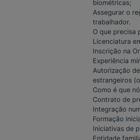
biométricas;
Assegurar o re
trabalhador.
O que precisa 
Licenciatura
e
Inscrição na O
Experiência mí
Autorização de
estrangeiros
(o
Como é que nó
Contrato de pr
Integração num
Formação inici
Iniciativas de
Entidade famil