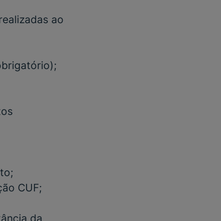
realizadas ao
obrigatório)
;
tos
to;
ação CUF;
tância da