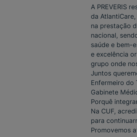
A
PREVERIS
res
da
AtlantiCare
na prestação d
nacional, send
saúde e bem-es
e excelência o
grupo onde nos
Juntos queremo
Enfermeiro do 
Gabinete Médi
Porquê integra
Na CUF, acredi
para continuar
Promovemos at