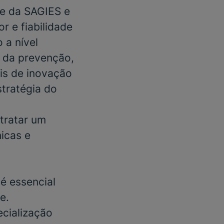
se da
SAGIES
e
 e fiabilidade
 a nível
s da prevenção,
is de inovação
stratégia do
tratar um
nicas e
é essencial
e.
cialização