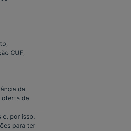
to;
ação CUF;
tância da
m oferta de
e, por isso,
ões para ter