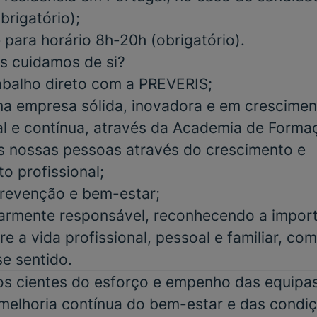
brigatório)
;
e para
horário 8h-20h
(obrigatório)
.
s cuidamos de si?
abalho direto com a PREVERIS;
a empresa sólida, inovadora e em crescimen
al e contínua, através da Academia de Form
s nossas pessoas através do crescimento e
o profissional;
 prevenção e bem-estar;
iarmente responsável, reconhecendo a impor
re a vida profissional, pessoal e familiar, co
se sentido.
 cientes do esforço e empenho das equipas 
elhoria contínua do bem-estar e das condiç