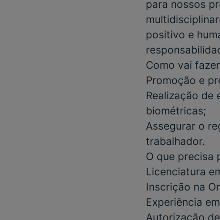
para nossos pr
multidisciplin
positivo e huma
responsabilidad
Como vai fazer
Promoção e pr
Realização de 
biométricas;
Assegurar o re
trabalhador.
O que precisa 
Licenciatura
e
Inscrição na O
Experiência em
Autorização de