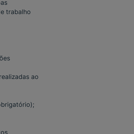
pas
e trabalho
ções
realizadas ao
obrigatório)
;
tos