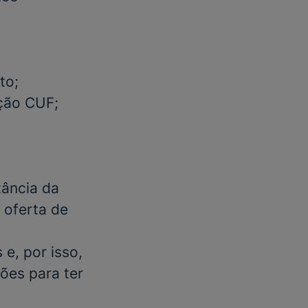
to;
ação CUF;
tância da
m oferta de
e, por isso,
ões para ter