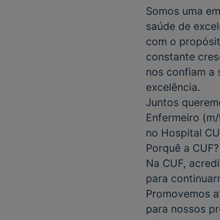
Somos uma emp
saúde de excel
com o propósit
constante cres
nos confiam a 
excelência.
Juntos queremo
Enfermeiro
(m/f
no
Hospital C
Porquê a CUF?
Na CUF, acredi
para continuar
Promovemos at
para nossos pr