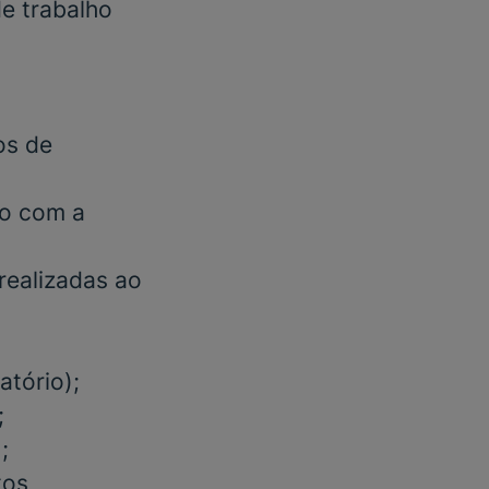
e trabalho
os de
do com a
realizadas ao
atório);
;
;
tos