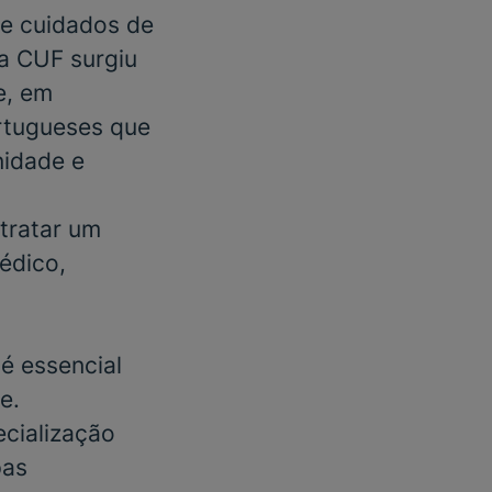
e cuidados de
 a CUF surgiu
e, em
rtugueses que
nidade e
tratar um
édico
,
é essencial
e.
cialização
pas