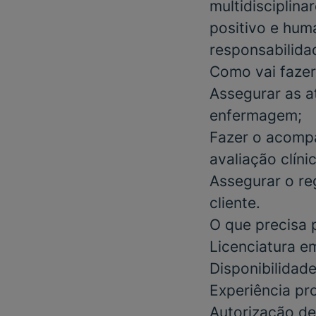
multidisciplin
positivo e huma
responsabilidad
Como vai fazer
Assegurar as a
enfermagem;
Fazer o acompa
avaliação clíni
Assegurar o re
cliente.
O que precisa 
Licenciatura
e
Disponibilidad
Experiência pr
Autorização de