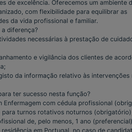
ares de excelência. Oferecemos um ambiente d
nizado, com flexibilidade para equilibrar as
es da vida profissional e familiar.
 a diferença?
tividades necessárias à prestação de cuidad
nhamento e vigilância dos clientes de acor
ca;
gisto da informação relativo às intervenções 
para ter sucesso nesta função?
m
Enfermagem
com
cédula profissional
(obrig
e para
turnos rotativos noturnos
(obrigatório)
ofissional de, pelo menos,
1 ano (preferencial)
 residência em Portugal, no caso de candida