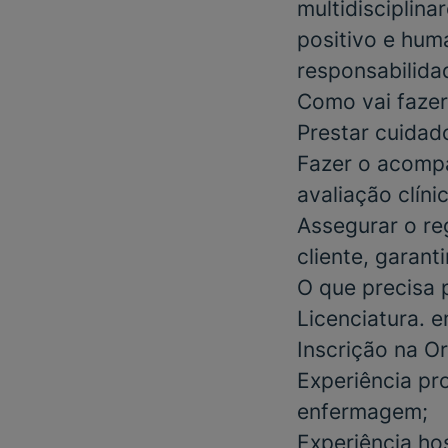
multidisciplin
positivo e huma
responsabilidad
Como vai fazer
Prestar cuida
Fazer o acompa
avaliação clíni
Assegurar o re
cliente, garan
O que precisa 
Licenciatura
. 
Inscrição na O
Experiência pr
enfermagem;
Experiência
hos