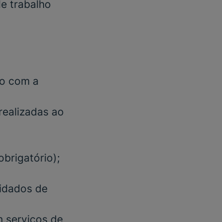
e trabalho
do com a
realizadas ao
obrigatório)
;
uidados de
em serviços de