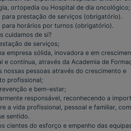
gia, ortopedia ou Hospital de dia oncológico;
e para prestação de serviços
(obrigatório)
.
e para
horários por turnos
(obrigatório)
.
s cuidamos de si?
estação de serviços;
a empresa sólida, inovadora e em crescimen
al e contínua, através da Academia de Form
s nossas pessoas através do crescimento e
o profissional;
 prevenção e bem-estar;
iarmente responsável, reconhecendo a impor
re a vida profissional, pessoal e familiar, co
se sentido.
 cientes do esforço e empenho das equipas 