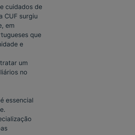
e cuidados de
 a CUF surgiu
e, em
rtugueses que
nidade e
tratar um
liários
no
é essencial
e.
cialização
pas