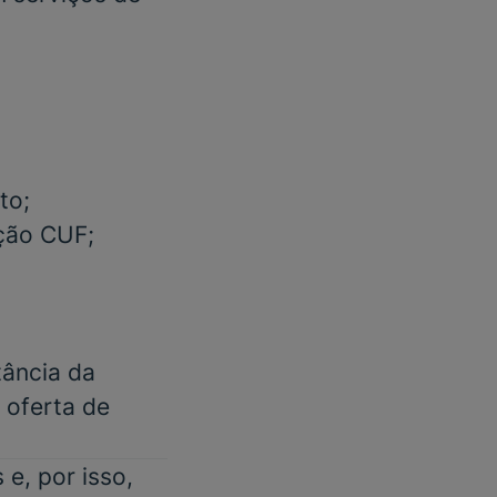
to;
ação CUF;
tância da
m oferta de
e, por isso,