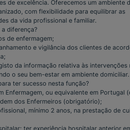
ares de excelência. Oferecemos um ambiente d
nizado, com flexibilidade para equilibrar as
es da vida profissional e familiar.
 a diferença?
dos de enfermagem;
nhamento e vigilância dos clientes de acor
ca;
gisto da informação relativa às intervenções 
tindo o seu bem-estar em ambiente domiciliar.
para ter sucesso nesta função?
em
Enfermagem,
ou equivalente em Portugal (
rdem dos Enfermeiros (
obrigatório
);
ofissional, mínimo
2 anos
, na prestação de c
pitalar
: ter experiência hospitalar anterior 