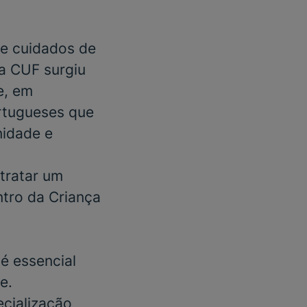
e cuidados de
 a CUF surgiu
e, em
rtugueses que
nidade e
tratar um
ntro da Criança
é essencial
e.
cialização