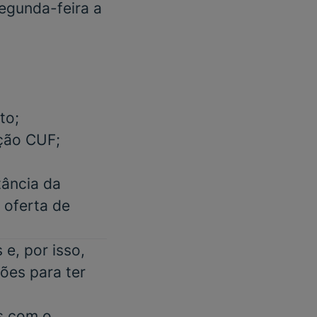
segunda-feira a
to;
ação CUF;
tância da
m oferta de
e, por isso,
ões para ter
s com o