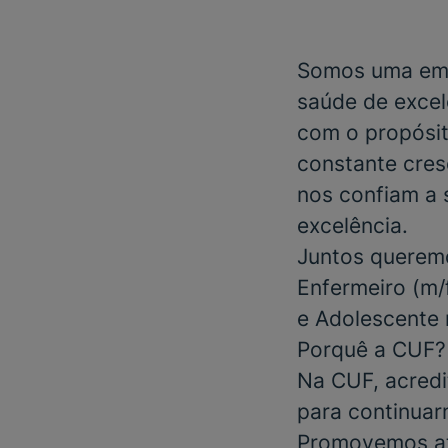
Somos uma emp
saúde de excel
com o propósit
constante cres
nos confiam a 
excelência.
Juntos queremo
Enfermeiro
(m/f
e Adolescente 
Porquê a CUF?
Na CUF, acredi
para continuar
Promovemos at