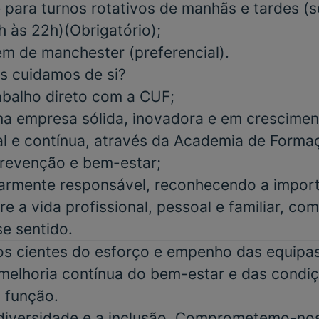
e para turnos rotativos de manhãs e tardes (
h às 22h)
(Obrigatório);
gem de manchester
(preferencial).
s cuidamos de si?
abalho direto com a CUF;
a empresa sólida, inovadora e em crescimen
al e contínua, através da Academia de Form
 prevenção e bem-estar;
iarmente responsável, reconhecendo a impor
re a vida profissional, pessoal e familiar, co
se sentido.
 cientes do esforço e empenho das equipas 
elhoria contínua do bem-estar e das condiç
 função.
 diversidade e a inclusão. Comprometemo-no