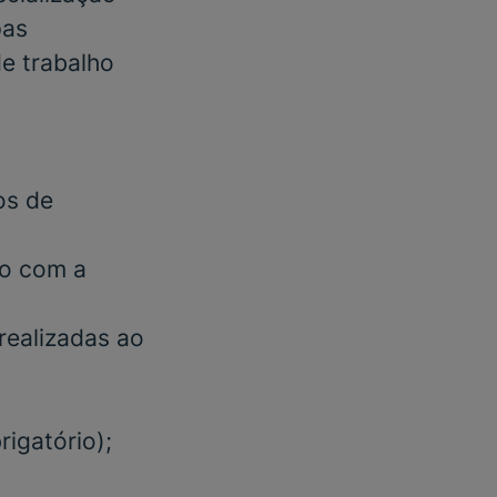
pas
e trabalho
os de
do com a
realizadas ao
rigatório);