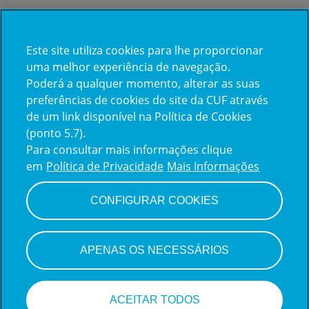
Este site utiliza cookies para lhe proporcionar
Já trabalha na CUF?
uma melhor experiência de navegação.
Poderá a qualquer momento, alterar as suas
Vamos encontrar juntos o seu
preferências de cookies do site da CUF através
de um link disponível na Política de Cookies
próximo colega de equipe.
(ponto 5.7).
Para consultar mais informações clique
em
Política de Privacidade
Mais Informações
Iniciar sessão
CONFIGURAR COOKIES
APENAS OS NECESSÁRIOS
ACEITAR TODOS