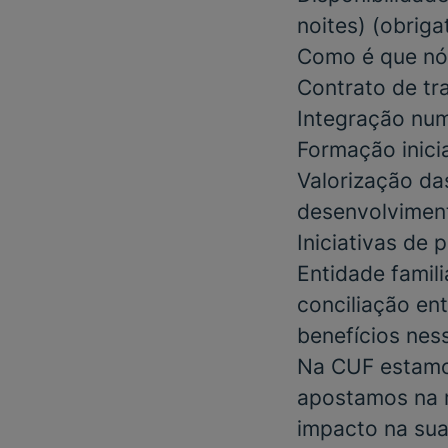
noites)
(obrigat
Como é que nó
Contrato de tr
Integração num
Formação inici
Valorização da
desenvolviment
Iniciativas de
Entidade famil
conciliação ent
benefícios nes
Na CUF estamos
apostamos na m
impacto na sua