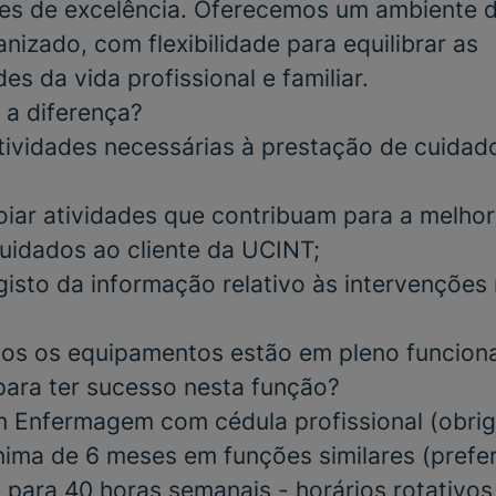
ares de excelência. Oferecemos um ambiente d
nizado, com flexibilidade para equilibrar as
es da vida profissional e familiar.
 a diferença?
tividades necessárias à prestação de cuidad
poiar atividades que contribuam para a melhor
uidados ao cliente da UCINT;
gisto da informação relativo às intervenções 
odos os equipamentos estão em pleno funcio
para ter sucesso nesta função?
m Enfermagem com cédula profissional
(obrig
ínima de
6 meses
em funções similares
(prefer
 para 40 horas semanais - horários rotativos