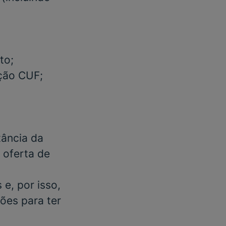
to;
ação CUF;
tância da
m oferta de
e, por isso,
ões para ter