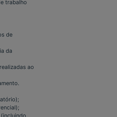
e trabalho
os de
ia da
realizadas ao
namento.
atório);
encial);
 (incluindo