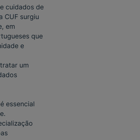
e cuidados de
 a CUF surgiu
e, em
rtugueses que
nidade e
tratar um
dados
é essencial
e.
cialização
pas