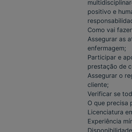
multidisciplin
positivo e huma
responsabilidad
Como vai fazer
Assegurar as a
enfermagem;
Participar e a
prestação de c
Assegurar o re
cliente;
Verificar se t
O que precisa 
Licenciatura e
Experiência m
Disponibilidade