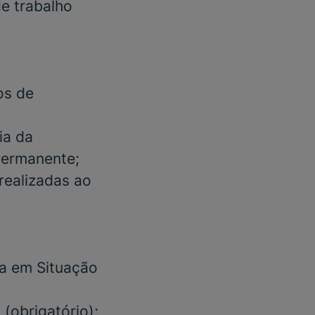
e trabalho
os de
ia da
Permanente;
realizadas ao
a em Situação
a
(obrigatório)
;