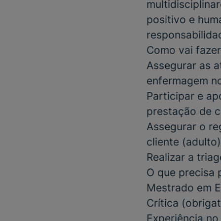
multidisciplin
positivo e huma
responsabilidad
Como vai fazer
Assegurar as a
enfermagem no
Participar e a
prestação de c
Assegurar o re
cliente (adulto)
Realizar a tri
O que precisa 
Mestrado em E
Crítica
(obrigat
Experiência n