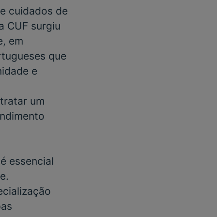
e cuidados de
 a CUF surgiu
e, em
rtugueses que
nidade e
tratar um
endimento
é essencial
e.
cialização
pas