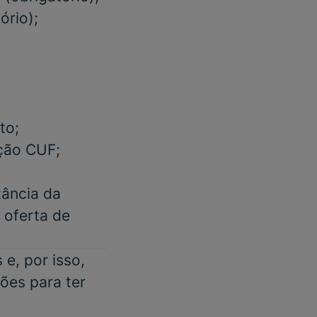
ório);
to;
ação CUF;
tância da
m oferta de
e, por isso,
ões para ter