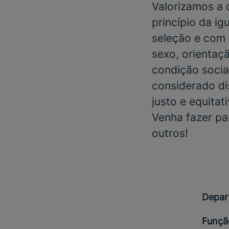
Valorizamos a
princípio da i
seleção e com 
sexo, orientaçã
condição social
considerado di
justo e equitat
Venha fazer pa
outros!
Depar
Funçã