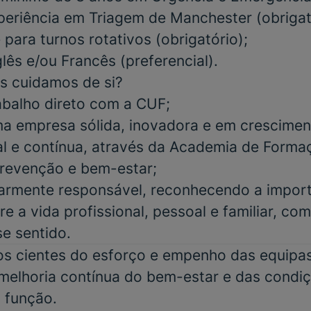
periência em Triagem de Manchester
(obrigat
e para turnos rotativos
(obrigatório);
glês e/ou Francês
(preferencial).
s cuidamos de si?
abalho direto com a CUF;
a empresa sólida, inovadora e em crescimen
al e contínua, através da Academia de Form
 prevenção e bem-estar;
iarmente responsável, reconhecendo a impor
re a vida profissional, pessoal e familiar, co
se sentido.
 cientes do esforço e empenho das equipas 
elhoria contínua do bem-estar e das condiç
 função.