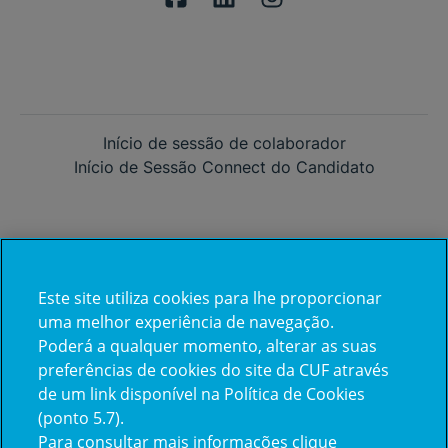
Início de sessão de colaborador
Início de Sessão Connect do Candidato
Este site utiliza cookies para lhe proporcionar
Já trabalha na CUF?
uma melhor experiência de navegação.
Poderá a qualquer momento, alterar as suas
Vamos encontrar juntos o seu
preferências de cookies do site da CUF através
de um link disponível na Política de Cookies
próximo colega de equipe.
(ponto 5.7).
Para consultar mais informações clique