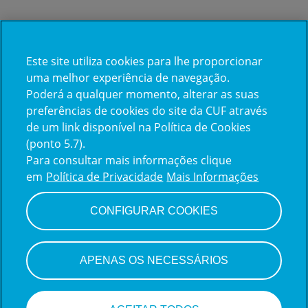
Este site utiliza cookies para lhe proporcionar
Já trabalha na CUF?
uma melhor experiência de navegação.
Poderá a qualquer momento, alterar as suas
Vamos encontrar juntos o seu
preferências de cookies do site da CUF através
de um link disponível na Política de Cookies
próximo colega de equipe.
(ponto 5.7).
Para consultar mais informações clique
em
Política de Privacidade
Mais Informações
Iniciar sessão
CONFIGURAR COOKIES
APENAS OS NECESSÁRIOS