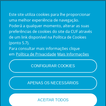
Este site utiliza cookies para lhe proporcionar
Já trabalha na CUF?
uma melhor experiência de navegação.
Poderá a qualquer momento, alterar as suas
Vamos encontrar juntos o seu
preferências de cookies do site da CUF através
de um link disponível na Política de Cookies
próximo colega de equipe.
(ponto 5.7).
Para consultar mais informações clique
em
Política de Privacidade
Mais Informações
Iniciar sessão
CONFIGURAR COOKIES
APENAS OS NECESSÁRIOS
ACEITAR TODOS