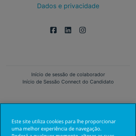
Dados e privacidade
Início de sessão de colaborador
Início de Sessão Connect do Candidato
Este site utiliza cookies para lhe proporcionar
Já trabalha na CUF?
uma melhor experiência de navegação.