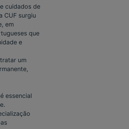
e cuidados de
 a CUF surgiu
e, em
rtugueses que
nidade e
tratar um
ermanente
,
é essencial
e.
cialização
pas