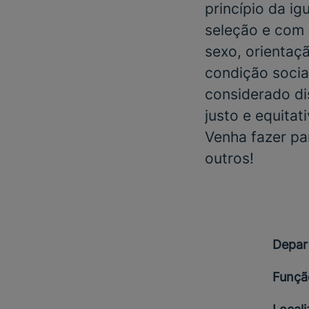
princípio da i
seleção e com 
sexo, orientaçã
condição social
considerado di
justo e equitat
Venha fazer pa
outros!
Depar
Funçã