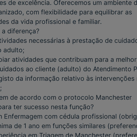
ares de excelência. Oferecemos um ambiente d
nizado, com flexibilidade para equilibrar as
es da vida profissional e familiar.
 a diferença?
tividades necessárias à prestação de cuidad
 adulto;
poiar atividades que contribuam para a melhor
uidados ao cliente (adulto) do Atendimento 
gisto da informação relativo às intervenções 
;
agem de acordo com o protocolo Manchester
para ter sucesso nesta função?
m Enfermagem com cédula profissional
(obrig
nima de 1 ano em funções similares
(preferenc
periência em Triagem de Manchester
(prefere