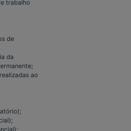
e trabalho
os de
ia da
Permanente;
realizadas ao
atório)
;
ial)
;
ncial);