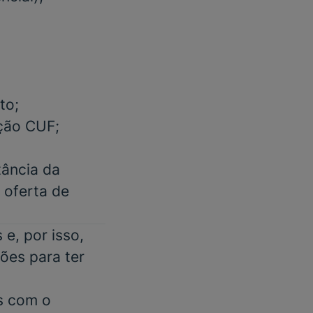
to;
ação CUF;
tância da
m oferta de
e, por isso,
ões para ter
s com o