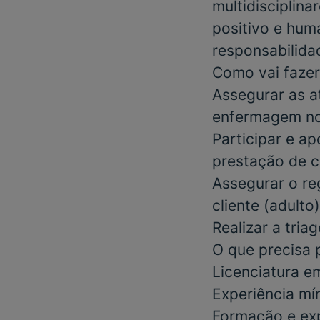
multidisciplin
positivo e huma
responsabilidad
Como vai fazer
Assegurar as a
enfermagem no
Participar e a
prestação de c
Assegurar o re
cliente (adulto)
Realizar a tri
O que precisa 
Licenciatura e
Experiência mí
Formação e ex