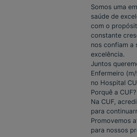
Somos uma emp
saúde de excel
com o propósit
constante cres
nos confiam a 
excelência.
Juntos queremo
Enfermeiro
(m/f
no
Hospital CU
Porquê a CUF?
Na CUF, acredi
para continuar
Promovemos at
para nossos pr