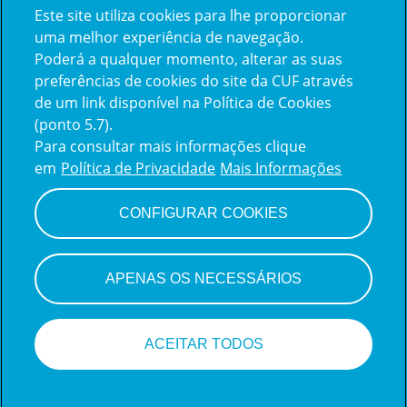
Este site utiliza cookies para lhe proporcionar
Já trabalha na CUF?
uma melhor experiência de navegação.
Poderá a qualquer momento, alterar as suas
Vamos encontrar juntos o seu
preferências de cookies do site da CUF através
de um link disponível na Política de Cookies
próximo colega de equipe.
(ponto 5.7).
Para consultar mais informações clique
em
Política de Privacidade
Mais Informações
Iniciar sessão
CONFIGURAR COOKIES
APENAS OS NECESSÁRIOS
ACEITAR TODOS
Site de carreiras
da Teamtailor