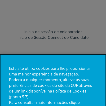
Início de sessão de colaborador
Início de Sessão Connect do Candidato
Este site utiliza cookies para lhe proporcionar
Já trabalha na CUF?
uma melhor experiência de navegação.
Poderá a qualquer momento, alterar as suas
Vamos encontrar juntos o seu
preferências de cookies do site da CUF através
de um link disponível na Política de Cookies
próximo colega de equipe.
(ponto 5.7).
Para consultar mais informações clique