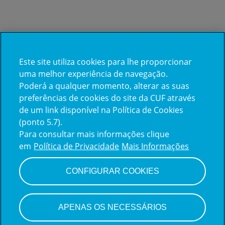
Este site utiliza cookies para lhe proporcionar
Já trabalha na CUF?
uma melhor experiência de navegação.
Poderá a qualquer momento, alterar as suas
Vamos encontrar juntos o seu
preferências de cookies do site da CUF através
de um link disponível na Política de Cookies
próximo colega de equipe.
(ponto 5.7).
Para consultar mais informações clique
em
Política de Privacidade
Mais Informações
Iniciar sessão
CONFIGURAR COOKIES
APENAS OS NECESSÁRIOS