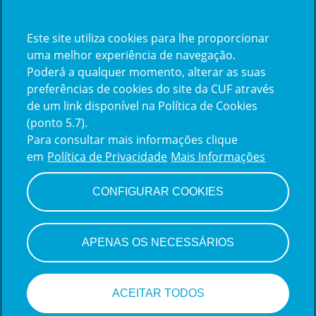
Este site utiliza cookies para lhe proporcionar
Já trabalha na CUF?
uma melhor experiência de navegação.
Poderá a qualquer momento, alterar as suas
Vamos encontrar juntos o seu
preferências de cookies do site da CUF através
de um link disponível na Política de Cookies
próximo colega de equipe.
(ponto 5.7).
Para consultar mais informações clique
em
Política de Privacidade
Mais Informações
Iniciar sessão
CONFIGURAR COOKIES
APENAS OS NECESSÁRIOS
ACEITAR TODOS
Candidate-se a esta vaga!