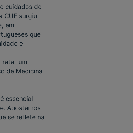
e cuidados de
 a CUF surgiu
e, em
rtugueses que
nidade e
tratar um
iço de
Medicina
é essencial
de. Apostamos
ue se reflete na