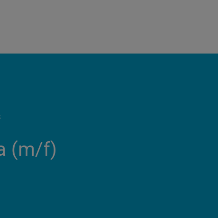
S
 (m/f)​