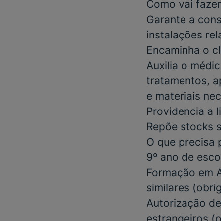
Como vai fazer
Garante a con
instalações re
Encaminha o cl
Auxilia o médi
tratamentos, a
e materiais ne
Providencia a 
Repõe stocks 
O que precisa 
9º ano de esco
Formação em Au
similares
(obri
Autorização de
estrangeiros
(o