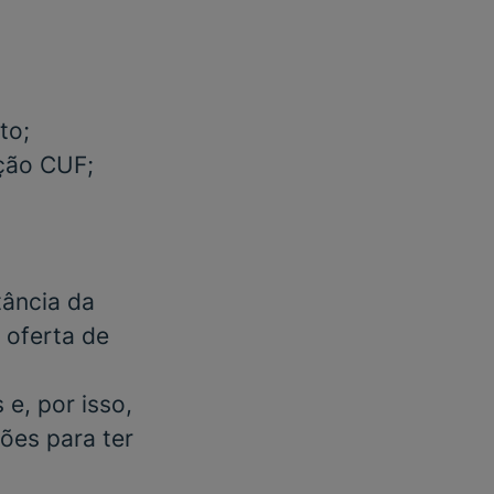
to;
ação CUF;
tância da
m oferta de
e, por isso,
ões para ter