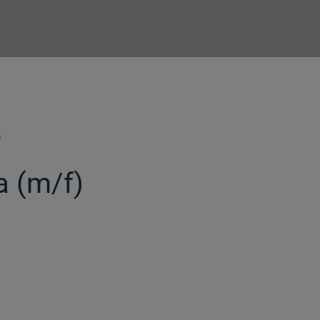
S
 (m/f)​