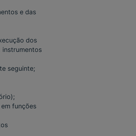
entos e das
execução dos
, instrumentos
te seguinte;
ório)
;
a em funções
tos