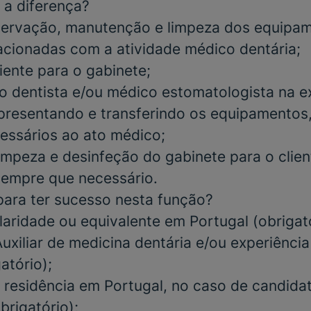
 a diferença?
servação, manutenção e limpeza dos equipam
lacionadas com a atividade médico dentária;
iente para o gabinete;
co dentista e/ou médico estomatologista na 
presentando e transferindo os equipamentos
cessários ao ato médico;
limpeza e desinfeção do gabinete para o clien
sempre que necessário.
para ter sucesso nesta função?
laridade
ou equivalente em Portugal
(obrigat
xiliar de medicina dentária
e/ou
experiênci
gatório)
;
 residência em Portugal, no caso de candida
brigatório)
;