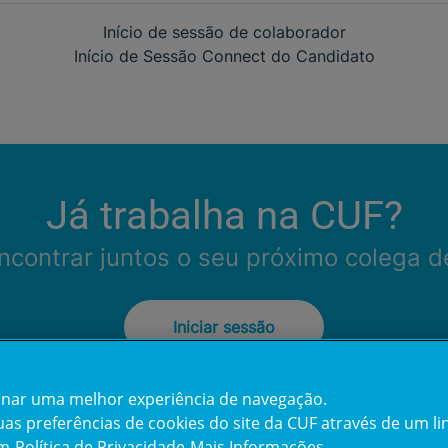
Início de sessão de colaborador
Início de Sessão Connect do Candidato
Já trabalha na CUF?
contrar juntos o seu próximo colega d
Iniciar sessão
cionar uma melhor experiência de navegação.
s preferências de cookies do site da CUF através de um link
em
Política de Privacidade
Mais Informações